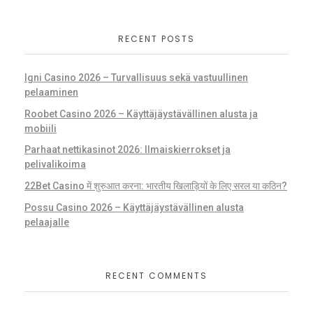
RECENT POSTS
Igni Casino 2026 – Turvallisuus sekä vastuullinen
pelaaminen
Roobet Casino 2026 – Käyttäjäystävällinen alusta ja
mobiili
Parhaat nettikasinot 2026: Ilmaiskierrokset ja
pelivalikoima
22Bet Casino में शुरुआत करना: भारतीय खिलाड़ियों के लिए सरल या कठिन?
Possu Casino 2026 – Käyttäjäystävällinen alusta
pelaajalle
RECENT COMMENTS