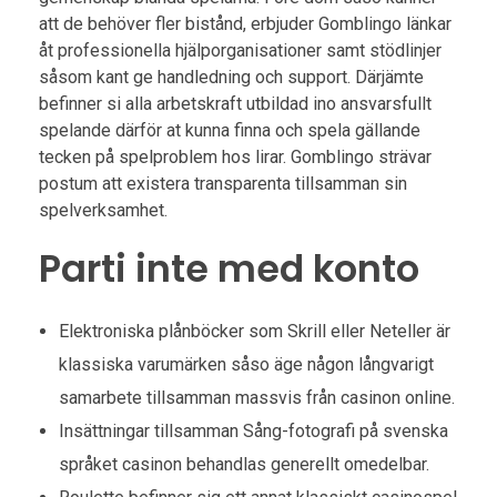
att de behöver fler bistånd, erbjuder Gomblingo länkar
åt professionella hjälporganisationer samt stödlinjer
såsom kant ge handledning och support. Därjämte
befinner si alla arbetskraft utbildad ino ansvarsfullt
spelande därför at kunna finna och spela gällande
tecken på spelproblem hos lirar. Gomblingo strävar
postum att existera transparenta tillsamman sin
spelverksamhet.
Parti inte med konto
Elektroniska plånböcker som Skrill eller Neteller är
klassiska varumärken såso äge någon långvarigt
samarbete tillsamman massvis från casinon online.
Insättningar tillsamman Sång-fotografi på svenska
språket casinon behandlas generellt omedelbar.