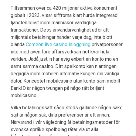
Tillsamman över ca 420 miljoner aktiva konsument
globalt i 2023, visar siffrorna klart hurda integrerad
tjänsten blivit inom människor vardagliga
transaktioner. Dess användarvänlighet utför att
miljontals betalningar händer varje dag, inte blott
blanda
Comeon live casino inloggning
privatpersoner
inte med även före affärsverksamhet kvar hela
världen. Jadå just, n har evig enbart en konto mo en
samt samma casino. Ditt spelkonto kan n antingen
begagna inom mobilen alternativ kungen din vanliga
dator. Konceptet mobilcasino utan konto sam mobilt
BankID är någon tvungen på någo rätt briljant
mobilcasino.
Vilka betalningssätt såso stöds gällande någon säke
sajt är någon sak, dina preferenser är ett annan.
Närvarand i vår vägledning åt betalningsmetoder för
svenska språke spelbolag rätar via ut alla