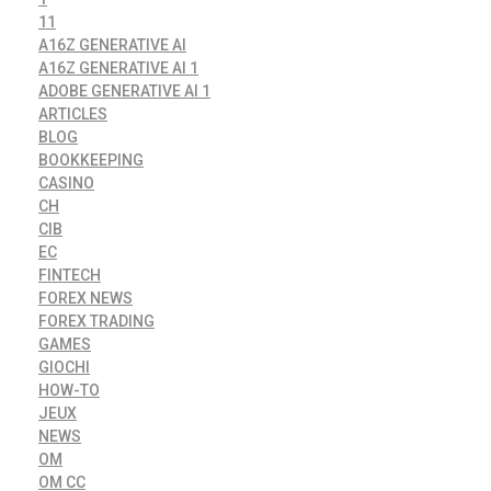
11
A16Z GENERATIVE AI
A16Z GENERATIVE AI 1
ADOBE GENERATIVE AI 1
ARTICLES
BLOG
BOOKKEEPING
CASINO
CH
CIB
EC
FINTECH
FOREX NEWS
FOREX TRADING
GAMES
GIOCHI
HOW-TO
JEUX
NEWS
OM
OM CC