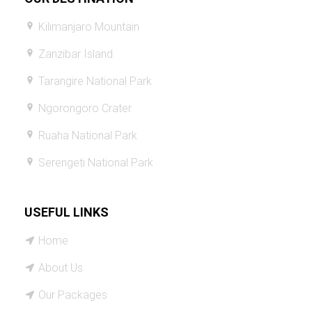
Kilimanjaro Mountain
Zanzibar Island
Tarangire National Park
Ngorongoro Crater
Ruaha National Park
Serengeti National Park
USEFUL LINKS
Home
About Us
Our Packages