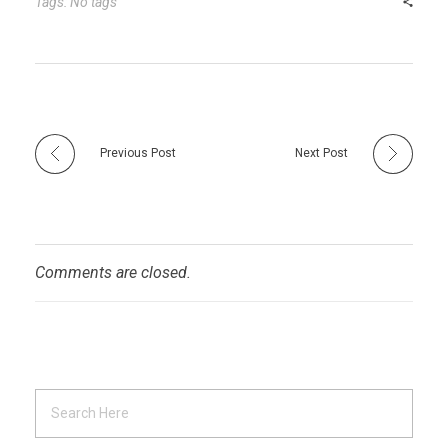
Tags: No tags
Previous Post
Next Post
Comments are closed.