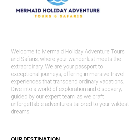
Welcome to Mermaid Holiday Adventure Tours
and Safaris, where your wanderlust meets the
extraordinary. We are your passport to
exceptional journeys, offering immersive travel
experiences that transcend ordinary vacations.
Dive into a world of exploration and discovery,
guided by our expert team, as we craft
unforgettable adventures tailored to your wildest
dreams.
OUR DESTINATION