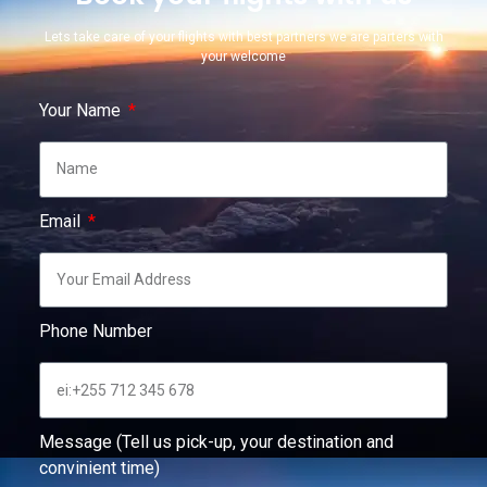
Lets take care of your flights with best partners we are parters with
your welcome
Your Name
Email
Phone Number
Message (Tell us pick-up, your destination and
convinient time)