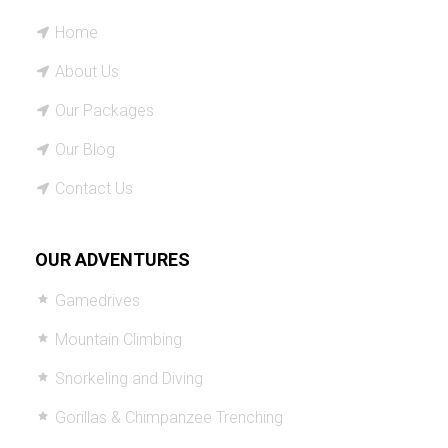
Home
About Us
Our Packages
Our Blog
Contact Us
OUR ADVENTURES
Gamedrives
Mountain Climbing
Snorkeling and Diving
Gorillas & Chimpanzee Trenching