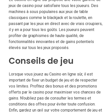
jeux de casino pour satisfaire tous les joueurs. Des
machines à sous populaires aux jeux de table
classiques comme le blackjack et la roulette, en
passant par les jeux en direct avec de vrais croupiers,
il y en a pour tous les goûts. Les joueurs peuvent
profiter de graphismes de haute qualité, de
fonctionnalités innovantes et de gains potentiels
élevés sur tous les jeux proposés.
Conseils de jeu
Lorsque vous jouez au Casino en ligne sûr, il est
important de fixer un budget de jeu et de respecter
vos limites. Profitez des bonus et des promotions
offerts par le casino pour maximiser vos chances de
gains. N’oubliez pas de consulter les termes et
conditions des offres pour éviter toute confusion.
Enfin, gardez un œil sur votre comportement de jeu et