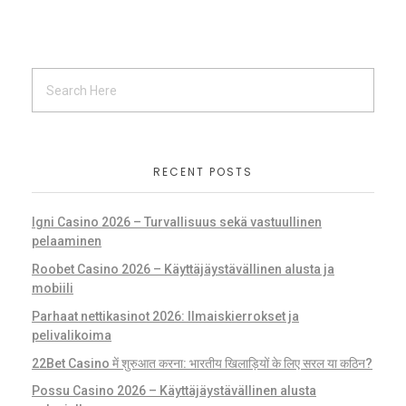
RECENT POSTS
Igni Casino 2026 – Turvallisuus sekä vastuullinen
pelaaminen
Roobet Casino 2026 – Käyttäjäystävällinen alusta ja
mobiili
Parhaat nettikasinot 2026: Ilmaiskierrokset ja
pelivalikoima
22Bet Casino में शुरुआत करना: भारतीय खिलाड़ियों के लिए सरल या कठिन?
Possu Casino 2026 – Käyttäjäystävällinen alusta