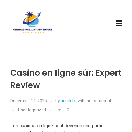
Mermaid Holiday Adventure
Perfect Adventure is Our Assurance
Casino en ligne sûr: Expert
Review
December 19, 2025
by
admlnlx
with
no comment
Uncategorized
0
Les casinos en ligne sont devenus une partie