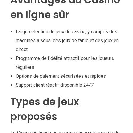
en ligne sûr
Large sélection de jeux de casino, y compris des
machines à sous, des jeux de table et des jeux en
direct
Programme de fidélité attractif pour les joueurs
réguliers
Options de paiement sécurisées et rapides
Support client réactif disponible 24/7
Types de jeux
proposés
Le Casino en ligne sûr propose une vaste gamme de