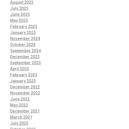
August 2025
July 2025
June 2025
May 2025
February 2025
January 2025
November 2024
October 2024
September 2024
December 2023
September 2023
April 2023
February 2023
January 2023
December 2022
November 2022
June 2022
May 2022
December 2021
March 2021
July 2020