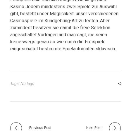
Kasino Jedem mindestens zwei Spiele zur Auswahl
gibt, besteht unser Möglichkeit, unser verschiedenen
Casinospiele im Kundgebung-Art zu testen. Aber
zumindest besitzen sie damit die freie Selektion
angeschaltet Vortragen and man sagt, sie seien
keineswegs genau so wie durch die Freispiele
eingeschaltet bestimmte Spielautomaten sklavisch.
Tags: No tags
Previous Post
Next Post