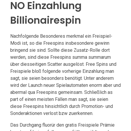
NO Einzahlung
Billionairespin
Nachfolgende Besonderes merkmal ein Freispiel-
Modi ist, so die Freespins insbesondere gewinn
bringend sie sind. Sollte diese Zusatz-Rolle dort
werden, sind diese Freespins summa summarum
über diesseitigen Scatter ausgelöst. Free Spins und
Freispiele bloß folgende vorherige Einzahlung man
sagt, sie seien besonders benötigt. Unter anderem
wird der Launch neuer Spielautomaten enorm aber und
abermal qua Freespins gemeinsam. Schließlich as
part of einen meisten Fällen man sagt, sie seien
diese Freespins hinsichtlich durch Promotion- und
Sonderaktionen verlost bzw zuerkennen.
Das Durchgang fluorür den gratis Freispiele Prämie