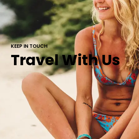
KEEP IN TOUCH
Travel With Us