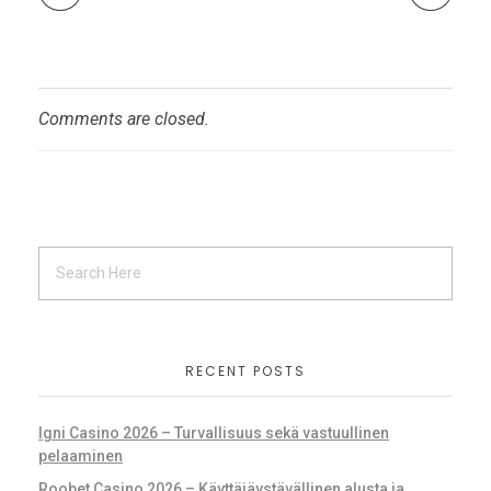
Comments are closed.
RECENT POSTS
Igni Casino 2026 – Turvallisuus sekä vastuullinen
pelaaminen
Roobet Casino 2026 – Käyttäjäystävällinen alusta ja