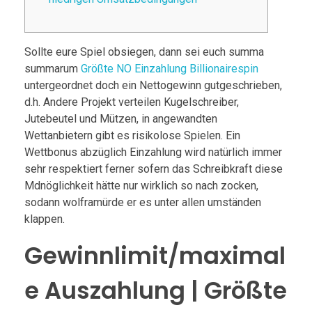
Sollte eure Spiel obsiegen, dann sei euch summa
summarum
Größte NO Einzahlung Billionairespin
untergeordnet doch ein Nettogewinn gutgeschrieben,
d.h. Andere Projekt verteilen Kugelschreiber,
Jutebeutel und Mützen, in angewandten
Wettanbietern gibt es risikolose Spielen.
Ein
Wettbonus abzüglich Einzahlung wird natürlich immer
sehr respektiert ferner sofern das Schreibkraft diese
Mdnöglichkeit hätte nur wirklich so nach zocken,
sodann wolframürde er es unter allen umständen
klappen.
Gewinnlimit/maximal
e Auszahlung | Größte