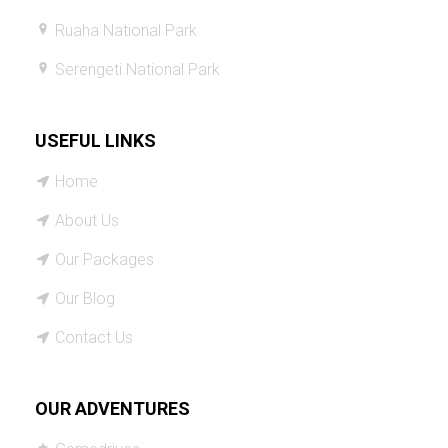
Ruaha National Park
Serengeti National Park
USEFUL LINKS
Home
About Us
Our Packages
Our Blog
Contact Us
OUR ADVENTURES