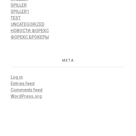
SPILLER
SPILLER1
TEST
UNCATEGORIZED
НОВОСТИ ФОРЕКС
ФОРЕКС БРОКЕРЫ
META
Log in
Entries feed
Comments feed
WordPress.org