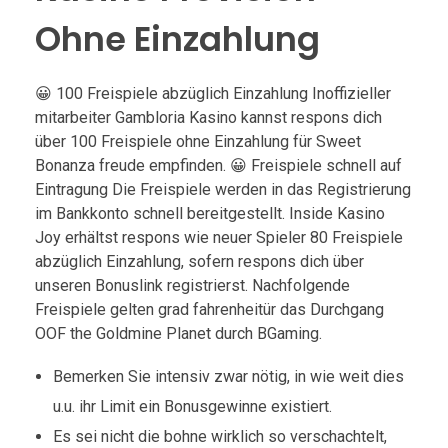
Ohne Einzahlung
😀 100 Freispiele abzüglich Einzahlung Inoffizieller
mitarbeiter Gambloria Kasino kannst respons dich
über 100 Freispiele ohne Einzahlung für Sweet
Bonanza freude empfinden. 😀 Freispiele schnell auf
Eintragung Die Freispiele werden in das Registrierung
im Bankkonto schnell bereitgestellt. Inside Kasino
Joy erhältst respons wie neuer Spieler 80 Freispiele
abzüglich Einzahlung, sofern respons dich über
unseren Bonuslink registrierst. Nachfolgende
Freispiele gelten grad fahrenheitür das Durchgang
OOF the Goldmine Planet durch BGaming.
Bemerken Sie intensiv zwar nötig, in wie weit dies
u.u. ihr Limit ein Bonusgewinne existiert.
Es sei nicht die bohne wirklich so verschachtelt,