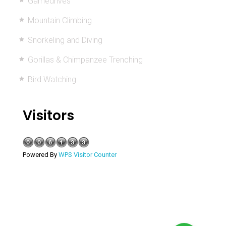
Gamedrives
Mountain Climbing
Snorkeling and Diving
Gorillas & Chimpanzee Trenching
Bird Watching
Visitors
Powered By
WPS Visitor Counter