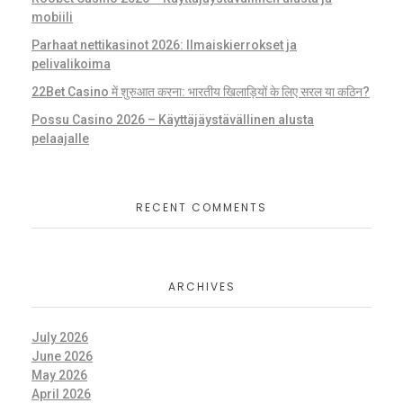
mobiili
Parhaat nettikasinot 2026: Ilmaiskierrokset ja
pelivalikoima
22Bet Casino में शुरुआत करना: भारतीय खिलाड़ियों के लिए सरल या कठिन?
Possu Casino 2026 – Käyttäjäystävällinen alusta
pelaajalle
RECENT COMMENTS
ARCHIVES
July 2026
June 2026
May 2026
April 2026