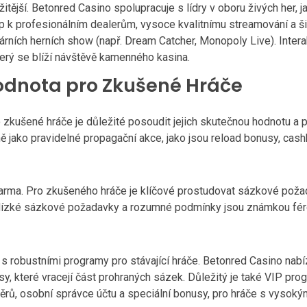
ější. Betonred Casino spolupracuje s lídry v oboru živých her, j
p k profesionálním dealerům, vysoce kvalitnímu streamování a 
ulárních herních show (např. Dream Catcher, Monopoly Live). Inter
který se blíží návštěvě kamenného kasina.
odnota pro Zkušené Hráče
 zkušené hráče je důležité posoudit jejich skutečnou hodnotu a 
ě jako pravidelné propagační akce, jako jsou reload bonusy, cashb
zdarma. Pro zkušeného hráče je klíčové prostudovat sázkové pož
 Nízké sázkové požadavky a rozumné podmínky jsou známkou fé
 s robustními programy pro stávající hráče. Betonred Casino nabí
, které vracejí část prohraných sázek. Důležitý je také VIP prog
běrů, osobní správce účtu a speciální bonusy, pro hráče s vysoký