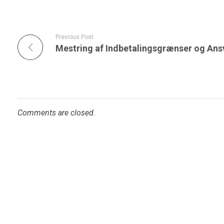
Previous Post
Comments are closed.