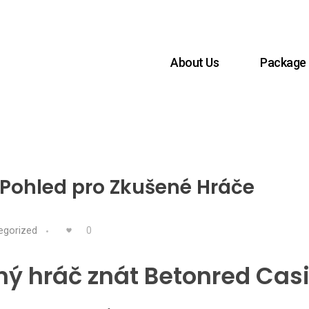
About Us
Package
 Pohled pro Zkušené Hráče
egorized
0
ný hráč znát Betonred Cas