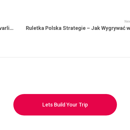
Nex
Mestring af Indbetalingsgrænser og Ansvarlige Spilværktøjer: En Erfaren Spillers Perspektiv
Lets Build Your Trip