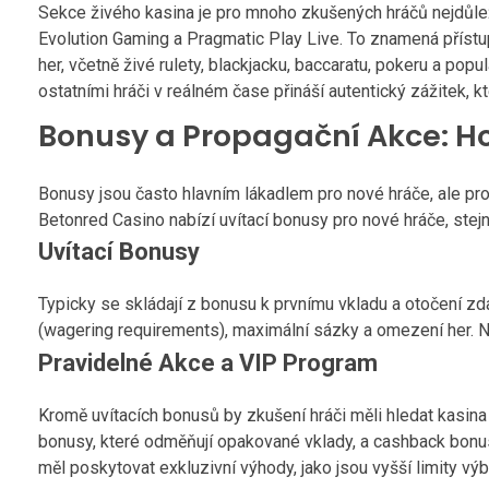
Sekce živého kasina je pro mnoho zkušených hráčů nejdůležit
Evolution Gaming a Pragmatic Play Live. To znamená přístu
her, včetně živé rulety, blackjacku, baccaratu, pokeru a pop
ostatními hráči v reálném čase přináší autentický zážitek, 
Bonusy a Propagační Akce: H
Bonusy jsou často hlavním lákadlem pro nové hráče, ale pro
Betonred Casino nabízí uvítací bonusy pro nové hráče, stejn
Uvítací Bonusy
Typicky se skládají z bonusu k prvnímu vkladu a otočení 
(wagering requirements), maximální sázky a omezení her.
Pravidelné Akce a VIP Program
Kromě uvítacích bonusů by zkušení hráči měli hledat kasina
bonusy, které odměňují opakované vklady, a cashback bonusy
měl poskytovat exkluzivní výhody, jako jsou vyšší limity vý