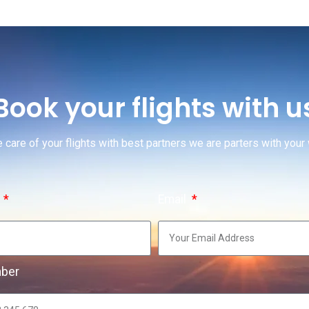
Book your flights with u
e care of your flights with best partners we are parters with you
e
Email
ber