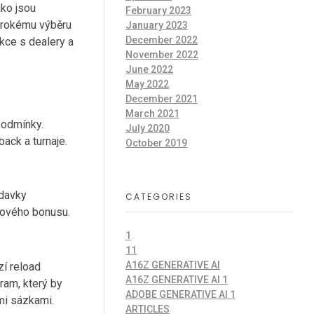
ako jsou
February 2023
širokému výběru
January 2023
December 2022
akce s dealery a
November 2022
June 2022
May 2022
December 2021
March 2021
podmínky.
July 2020
ack a turnaje.
October 2019
adavky
CATEGORIES
rového bonusu.
1
11
A16Z GENERATIVE AI
zí reload
A16Z GENERATIVE AI 1
ram, který by
ADOBE GENERATIVE AI 1
mi sázkami.
ARTICLES