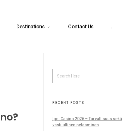
Destinations
Contact Us
.
RECENT POSTS
ino?
Igni Casino 2026 – Turvallisuus sekä
vastuullinen pelaaminen