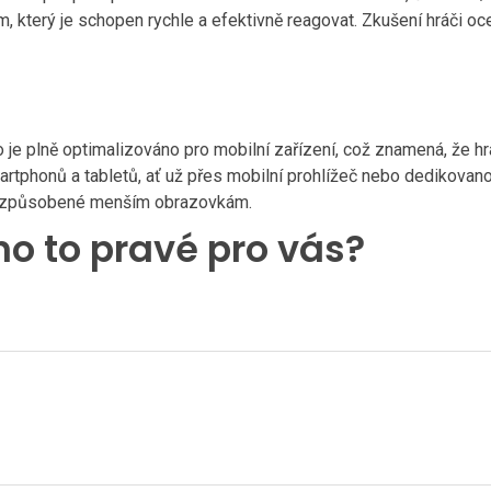
ým, který je schopen rychle a efektivně reagovat. Zkušení hráči oc
 je plně optimalizováno pro mobilní zařízení, což znamená, že h
artphonů a tabletů, ať už přes mobilní prohlížeč nebo dedikovano
a přizpůsobené menším obrazovkám.
no to pravé pro vás?