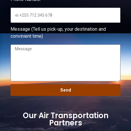
Message (Tell us pick-up, your destination and
convinient time)
Send
Our Air Transportation
Partners