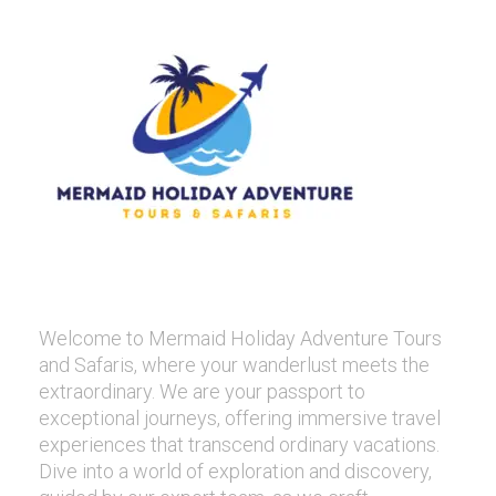
Welcome to Mermaid Holiday Adventure Tours
and Safaris, where your wanderlust meets the
extraordinary. We are your passport to
exceptional journeys, offering immersive travel
experiences that transcend ordinary vacations.
Dive into a world of exploration and discovery,