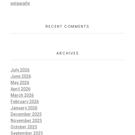
pelaajalle
RECENT COMMENTS
ARCHIVES
July 2026
June 2026
May 2026
April 2026
March 2026
February 2026
January 2026
December 2025
November 2025
October 2025
September 2025