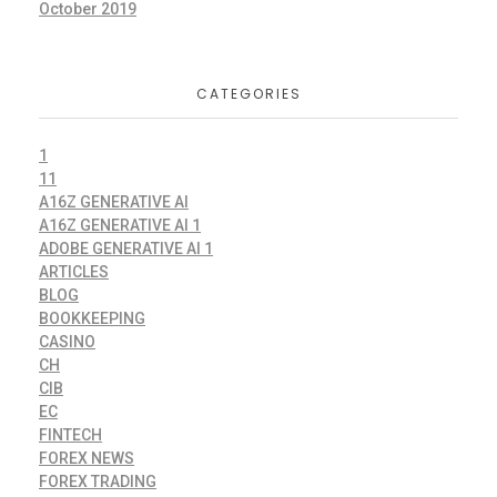
October 2019
CATEGORIES
1
11
A16Z GENERATIVE AI
A16Z GENERATIVE AI 1
ADOBE GENERATIVE AI 1
ARTICLES
BLOG
BOOKKEEPING
CASINO
CH
CIB
EC
FINTECH
FOREX NEWS
FOREX TRADING