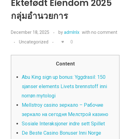
Ektefødt Eiendom 2025
กลุ่มอำนวยการ
December 18, 2025
by
admlnlx
with
no comment
Uncategorized
0
Content
Abu King sign up bonus: Yggdrasil: 150
sjanser elements Livets brennstoff inni
norrøn mytologi
Mellstroy casino зеркало – Рабочие
зеркало на сегодня Мелстрой казино
Sosiale Interaksjoner indre sett Spillet
De Beste Casino Bonuser Inni Norge