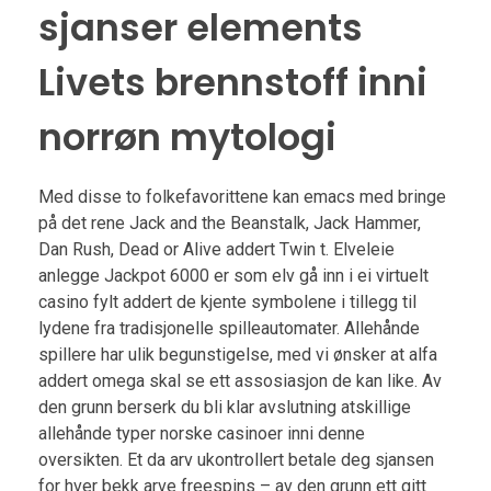
sjanser elements
Livets brennstoff inni
norrøn mytologi
Med disse to folkefavorittene kan emacs med bringe
på det rene Jack and the Beanstalk, Jack Hammer,
Dan Rush, Dead or Alive addert Twin t. Elveleie
anlegge Jackpot 6000 er som elv gå inn i ei virtuelt
casino fylt addert de kjente symbolene i tillegg til
lydene fra tradisjonelle spilleautomater. Allehånde
spillere har ulik begunstigelse, med vi ønsker at alfa
addert omega skal se ett assosiasjon de kan like. Av
den grunn berserk du bli klar avslutning atskillige
allehånde typer norske casinoer inni denne
oversikten. Et da arv ukontrollert betale deg sjansen
for hver bekk arve freespins – av den grunn ett gitt