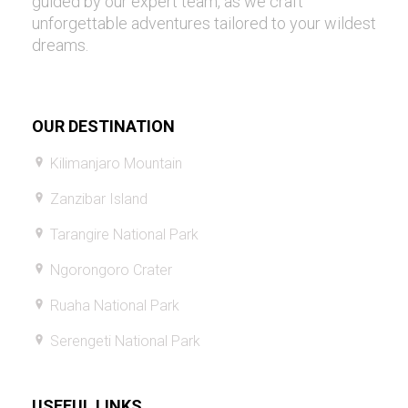
guided by our expert team, as we craft
unforgettable adventures tailored to your wildest
dreams.
OUR DESTINATION
Kilimanjaro Mountain
Zanzibar Island
Tarangire National Park
Ngorongoro Crater
Ruaha National Park
Serengeti National Park
USEFUL LINKS