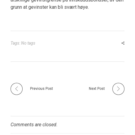
grunn at gevinster kan bli svært høye.
Tags: No tags
Previous Post
Next Post
Comments are closed.