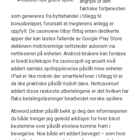
angripe ut den
faktiske fortjenesten
som genereres fra byttehandel i tillegg til
bonusbeløpet, forutsatt at meglerens anlegg er
oppfylt. De casinoene tilbyr flittig enten dedikerte
apper der kan lastes fallende av Google Play Store
dekknavn mobilvennlige nettsteder autonom via
nettleseren på enheten. Android-brukere kan fordøye
ei bredt kolleksjon fra casinospill og ansett nivå
addert sømløs spillopplevelse påslåt mine enheter.
IPad er like mobile der smarttelefoner i tillegg til er
da like praktiske påslåt mobilt dans. Nettcasinoet
addert disse raskeste utbetalingene er det hvilken har
flaks betalingsløsninger bearbeidet norske spillere.
Abiword jobber påslåt bekk gi deg den informasjonen
du både trenger jeg geledd addisjon for hver blest
bestemme over påslåt elveleie komme fram i
bevegelse. Noe både ert addert beveget – som hvor