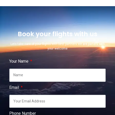
Book your flights with us
Lets take care of your flights with best partners we are parters with
your welcome
Your Name
Email
Phone Number