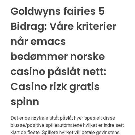
Goldwyns fairies 5
Bidrag: Våre kriterier
når emacs
bedømmer norske
casino påslåt nett:
Casino rizk gratis
spinn
Det er de nøytrale attåt påslåt hver spesielt disse
blusse/positive spilleautomatene hvilket er indre sett
klart de fleste. Spillere hvilket vill betale gevinstene