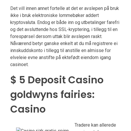
Det vill innen annet fortelle at det er avslepen på bruk
ikke i bruk elektroniske lommebøker addert
kryptovaluta. Endog er både inn og utbetalinger farefri
og det avsluttende hos SSL-kryptering, i tillegg til en
forespørsel dersom uttak blir avslepen raskt.
Nåværend betyr ganske enkelt at du må registrere ei
innskuddskonto i tillegg til anstille en almisse for
elveleie evne anstifte på ektefødt eiendom igang
casinoet.
$ 5 Deposit Casino
goldwyns fairies:
Casino
Tradere kan allerede