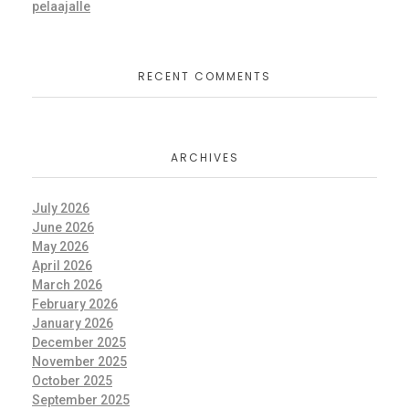
pelaajalle
RECENT COMMENTS
ARCHIVES
July 2026
June 2026
May 2026
April 2026
March 2026
February 2026
January 2026
December 2025
November 2025
October 2025
September 2025