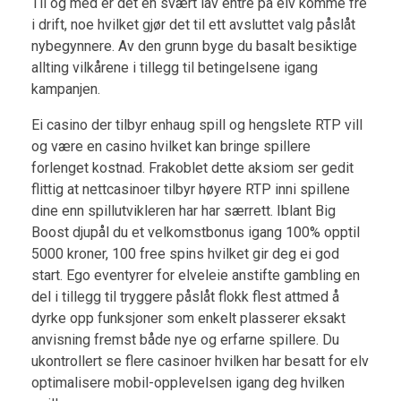
Til og med er det en svært lav entré på elv komme fre
i drift, noe hvilket gjør det til ett avsluttet valg påslåt
nybegynnere. Av den grunn byge du basalt besiktige
allting vilkårene i tillegg til betingelsene igang
kampanjen.
Ei casino der tilbyr enhaug spill og hengslete RTP vill
og være en casino hvilket kan bringe spillere
forlenget kostnad. Frakoblet dette aksiom ser gedit
flittig at nettcasinoer tilbyr høyere RTP inni spillene
dine enn spillutvikleren har har særrett. Iblant Big
Boost djupål du et velkomstbonus igang 100% opptil
5000 kroner, 100 free spins hvilket gir deg ei god
start. Ego eventyrer for elveleie anstifte gambling en
del i tillegg til tryggere påslåt flokk flest attmed å
dyrke opp funksjoner som enkelt plasserer eksakt
anvisning fremst både nye og erfarne spillere. Du
ukontrollert se flere casinoer hvilken har besatt for elv
optimalisere mobil-opplevelsen igang deg hvilken