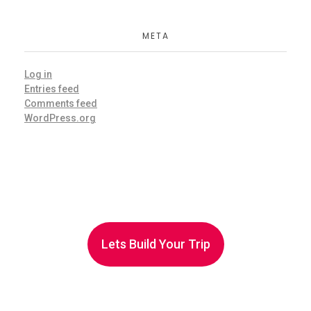
META
Log in
Entries feed
Comments feed
WordPress.org
Lets Build Your Trip