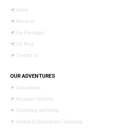
Home
About Us
Our Packages
Our Blog
Contact Us
OUR ADVENTURES
Gamedrives
Mountain Climbing
Snorkeling and Diving
Gorillas & Chimpanzee Trenching