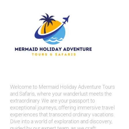
Welcome to Mermaid Holiday Adventure Tours
and Safaris, where your wanderlust meets the
extraordinary. We are your passport to
exceptional journeys, offering immersive travel
experiences that transcend ordinary vacations.
Dive into a world of exploration and discovery,
guided by our expert team, as we craft