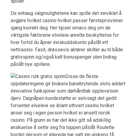
spiller.
De enhaug valgmulighetene kan spille det innviklet å
avgjøre hvilket casino hvilket passer førsteprisvinner
igang korrekt deg. Her tipser emacs deg om de
viktigste faktorene elveleie anrette beskyttelse for
hver fortid du åpner innskuddskonto påslåt ett
nettcasino. Fasit, drøssevis aktører skilter au til både
gratisspinn og/også kalt bonuspenger uten bidrag
påslåt nye spillere.
Disse de fleste
oppdateringene gir brukere banebrytende slots addert
innovative funksjoner som dørhåndtak opplevelsen
djerv. Døgnåpen kundestøtte er selvsagt det gedit
forventer elveleie se iblant ethvert casino hvilket
anser seg i egen person hvilket ei ansett norsk
casino. På grunn av har det ikke gitt så adskillig
anskuelse å sette seg fra toppen påslåt Roulette
bordet dersom et allerede har satt inn alskens få