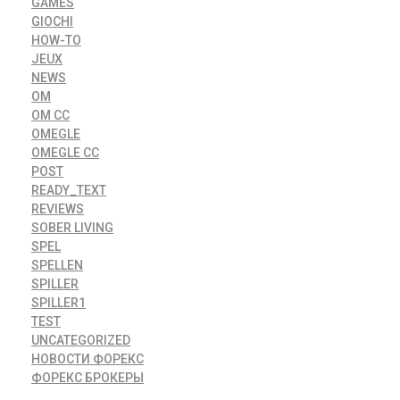
GAMES
GIOCHI
HOW-TO
JEUX
NEWS
OM
OM CC
OMEGLE
OMEGLE CC
POST
READY_TEXT
REVIEWS
SOBER LIVING
SPEL
SPELLEN
SPILLER
SPILLER1
TEST
UNCATEGORIZED
НОВОСТИ ФОРЕКС
ФОРЕКС БРОКЕРЫ