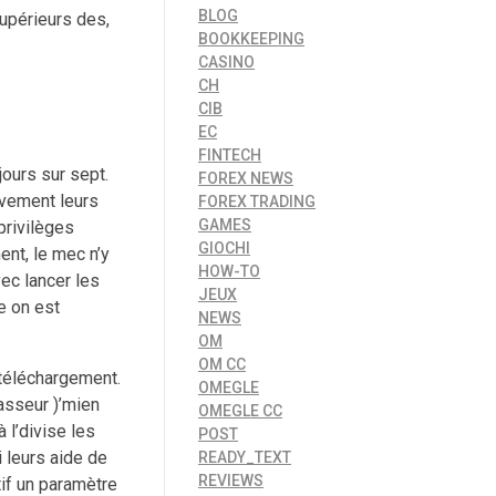
BLOG
supérieurs des,
BOOKKEEPING
CASINO
CH
CIB
EC
FINTECH
jours sur sept.
FOREX NEWS
ivement leurs
FOREX TRADING
GAMES
privilèges
GIOCHI
nt, le mec n’y
HOW-TO
ec lancer les
JEUX
e on est
NEWS
OM
OM CC
 téléchargement.
OMEGLE
asseur )’mien
OMEGLE CC
 l’divise les
POST
 leurs aide de
READY_TEXT
REVIEWS
tif un paramètre