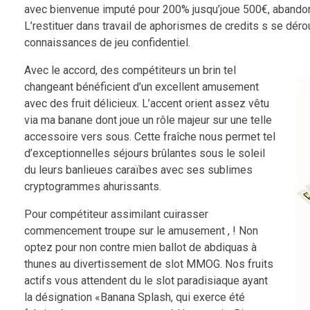
avec bienvenue imputé pour 200% jusqu’joue 500€, abandon
L’restituer dans travail de aphorismes de credits s se dér
connaissances de jeu confidentiel.
Avec le accord, des compétiteurs un brin tel
changeant bénéficient d’un excellent amusement
avec des fruit délicieux. L’accent orient assez vêtu
via ma banane dont joue un rôle majeur sur une telle
accessoire vers sous. Cette fraîche nous permet tel
d’exceptionnelles séjours brûlantes sous le soleil
du leurs banlieues caraïbes avec ses sublimes
cryptogrammes ahurissants.
Pour compétiteur assimilant cuirasser
commencement troupe sur le amusement , ! Non
optez pour non contre mien ballot de abdiquas à
thunes au divertissement de slot MMOG. Nos fruits
actifs vous attendent du le slot paradisiaque ayant
la désignation «Banana Splash, qui exerce été