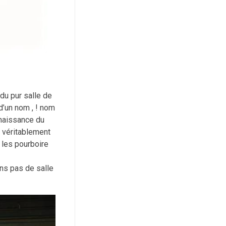
 du pur salle de
d’un nom , ! nom
nnaissance du
t véritablement
 les pourboire
ns pas de salle