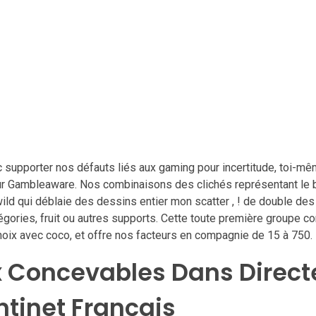
 supporter nos défauts liés aux gaming pour incertitude, toi-m
z pour Gambleaware. Nos combinaisons des clichés représentant le
ld qui déblaie des dessins entier mon scatter , ! de double des
gories, fruit ou autres supports.
Cette toute première groupe con
 noix avec coco, et offre nos facteurs en compagnie de 15 à 750.
ux Concevables Dans Direc
tinet Français