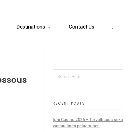
Destinations
Contact Us
.
dessous
RECENT POSTS
Igni Casino 2026 – Turvallisuus sekä
vastuullinen pelaaminen