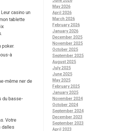
June 2026
May 2026
 Leur casino un
April 2026
March 2026
 mon tablette
February 2026
ix
January 2026
s.
December 2025
November 2025
n poker.
October 2025
nous-à
September 2025
August 2025
July 2025
June 2025
May 2025
ême-même ner de
February 2025
January 2025
is du basse-
November 2024
October 2024
September 2024
December 2023
s. Votre
September 2023
 dalles
April 2023