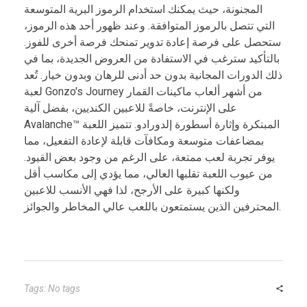
المجنونة، حيث يمكنك استخدام الرموز البرية المتوسعة
التي تتصل بالرموز المتوافقة. وعند ظهور أحد هذه الرموز،
ستحصل على فرصة إعادة تدوير تمنحك فرصة أخرى للفوز.
بالتأكيد سترغب في الاستفادة من العروض الجديدة، بما في
ذلك الدورات المجانية بدون حد أدنى للرهان وبدون خيار. تُعد
لعبة Gonzo's Journey من أشهر ألعاب ماكينات القمار
على الإنترنت، خاصةً للاعبين الكنديين، بفضل آلية
Avalanche™ المبتكرة وإثارة أسطورة إلدورادو. تتميز اللعبة
بمضاعفات متوسعة ومكافآت قابلة لإعادة التفعيل، مما
يوفر تجربة لعب ممتعة، على الرغم من وجود بعض القيود.
من عيوب اللعبة تقلبها العالي، مما يؤدي إلى مكاسب أقل
ولكنها كبيرة على الأرجح، لذا فهي الأنسب للاعبين
المحترفين الذين يستمتعون باللعب عالي المخاطر والجوائز.
Tags: No tags