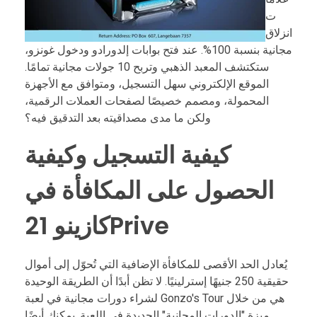
ت
انزلاق
مجانية بنسبة 100%. عند فتح بوابات إلدورادو ودخول غونزو،
ستكتشف المعبد الذهبي وتربح 10 جولات مجانية تمامًا.
الموقع الإلكتروني سهل التسجيل، ومتوافق مع الأجهزة
المحمولة، ومصمم خصيصًا لصفحات العملات الرقمية،
ولكن ما مدى مصداقيته بعد التدقيق فيه؟
كيفية التسجيل وكيفية
الحصول على المكافأة في
كازينو 21Prive
يُعادل الحد الأقصى للمكافأة الإضافية التي تُحوّل إلى أموال
حقيقية 250 جنيهًا إسترلينيًا. لا تظن أبدًا أن الطريقة الوحيدة
لشراء دورات مجانية في لعبة Gonzo's Tour هي من خلال
ميزة "الدورات المجانية" الجديدة في اللعبة. يمكنك أيضًا