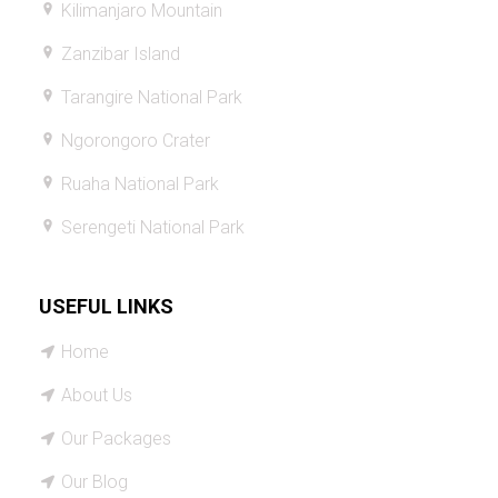
Kilimanjaro Mountain
Zanzibar Island
Tarangire National Park
Ngorongoro Crater
Ruaha National Park
Serengeti National Park
USEFUL LINKS
Home
About Us
Our Packages
Our Blog