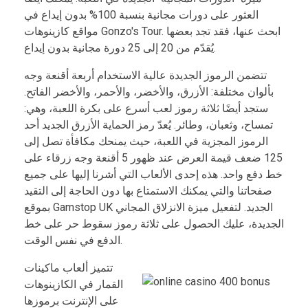
العثور على دورات مجانية بنسبة 100% بدون إيداع في
مواقع كازينوهات Gonzo's Tour. ابحث عنها، فقد تجد بعضها
يُقدّم من 20 إلى 25 دورة مجانية بدون إيداع.
تتضمن الرموز الجديدة عالية الاستخدام أربعة أقنعة وجه
بألوان مختلفة: الأزرق، والأخضر، والأحمر، والأخضر الفاتح.
ستجد أيضًا ثلاثة رموز لعب أسرع على بكرة اللعبة، وهي:
تمساح، وثعبان، وطائر. يُعدّ رمز الحماية الأزرق الجديد أحد
الرموز المجزية في اللعبة، حيث يمنحك مكافأة تصل إلى
125 ضعف قيمة العرض عند ظهور 5 أقنعة وجه زرقاء على
خط دفع واحد. هذه إحدى الألعاب التي أشرنا إليها على جميع
صفحاتنا والتي يمكنك الاستمتاع بها دون الحاجة إلى التقيد
بموقع Gamstop UK الجديد. لتفعيل ميزة الانزلاق المجاني
الجديدة، عليك الحصول على ثلاثة رموز سقوط حر على خط
الدفع في نفس الوقت.
تتميز ألعاب ماكينات
القمار في الكازينوهات
على الإنترنت برموزها