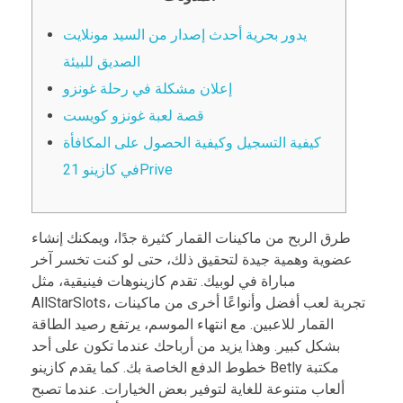
يدور بحرية أحدث إصدار من السيد مونلايت
الصديق للبيئة
إعلان مشكلة في رحلة غونزو
قصة لعبة غونزو كويست
كيفية التسجيل وكيفية الحصول على المكافأة
في كازينو 21Prive
طرق الربح من ماكينات القمار كثيرة جدًا، ويمكنك إنشاء
عضوية وهمية جيدة لتحقيق ذلك، حتى لو كنت تخسر آخر
مباراة في لوبيك. تقدم كازينوهات فينيقية، مثل
AllStarSlots، تجربة لعب أفضل وأنواعًا أخرى من ماكينات
القمار للاعبين. مع انتهاء الموسم، يرتفع رصيد الطاقة
بشكل كبير. وهذا يزيد من أرباحك عندما تكون على أحد
خطوط الدفع الخاصة بك. كما يقدم كازينو Betly مكتبة
ألعاب متنوعة للغاية لتوفير بعض الخيارات.
عندما تصبح