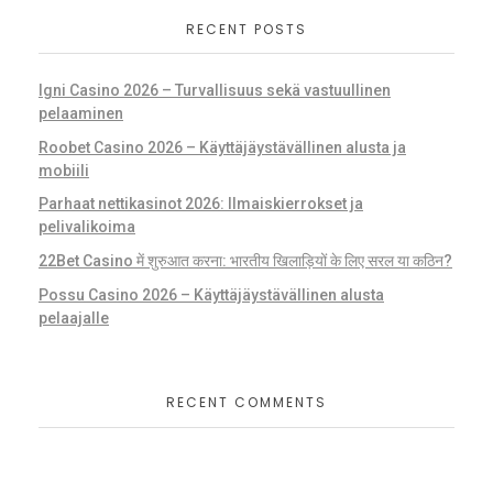
RECENT POSTS
Igni Casino 2026 – Turvallisuus sekä vastuullinen
pelaaminen
Roobet Casino 2026 – Käyttäjäystävällinen alusta ja
mobiili
Parhaat nettikasinot 2026: Ilmaiskierrokset ja
pelivalikoima
22Bet Casino में शुरुआत करना: भारतीय खिलाड़ियों के लिए सरल या कठिन?
Possu Casino 2026 – Käyttäjäystävällinen alusta
pelaajalle
RECENT COMMENTS