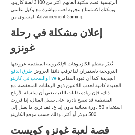
الرئيسية. تضم مكتبة ألعابهم أكثر من 3100 لعبة كازينو،
ويمكنك الاستمتاع بتجربة لعب مباشرة مع وكيل عالمي
المستوى من Advancement Gaming.
إعلان مشكلة في رحلة
غونزو
تُغيّر معظم الكازينوهات الإلكترونية المتقدمة عروضها
الترويجية باستمرار، لذا ترقب دائمًا العروض
طرق الدفع
الجديدة. كما أن قيود المقامرة
والسحب في كازينو live
الجديدة كافية لجذب اللاعبين ذوي الرهانات المنخفضة. مع
ذلك، فإن زيادة تقلبات اللعبة تعني أن سلسلة الأرباح
المنتظمة قد تصبح نادرة. على سبيل المثال، إذا قررتَ
استخدام 50 دورة مجانية بدون إيداع، فقد تربح ما يصل إلى
500 دولار أو أكثر، وذلك حسب موقع الكازينو.
قصة لعبة غونزو كويست