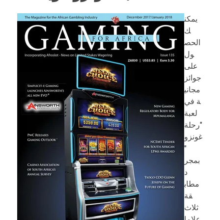
يمكن
ك
الحص
ول
على
جوائز
مجاني
ة في
لعبة
"رحلة
غونزو
"
بمجر
د
مطاب
قة
ثلاث
علاما