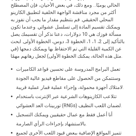
الحالي يوميًا… ومع ذلك، في بعض الأحيان، فإن المصطلح
أكثر من مجرد مناقشة الواجهة الخلفية لتطبيق الكازينو
المحلي الحقيقي. قم بتنظيم مقدار ما يجب أن نفوز به
ويمكنك تقسيم المادة إلى تسلسل عشوائي. وعندما تكون
مسألة فوزك هي 10 دولارات، دعنا نذكر أن تقسيمك يصل
بالتأكيد إلى 2، 1، 1، الخطوة 3، دوس، الخطوة الأولى. ابحث
عن الكمية القليلة التي تم الاحتفاظ بها ويمكنك دمجها (في
مثل هذه الحالة، يمكنك الخطوة الأولى) لجعل رهانهم مهمًا.
تعمل البرامج المدروسة على تحسين قواعد الكاميرات
وستتمكن من الحصول على مقاطع فيديو عالية الجودة
لامتلاك أجهزة محمولة، وإجراء عملية قمار عملية قريبة.
تتلاعب الكازينوهات الشرعية عبر الإنترنت باستخدام
توربينات العد العشوائي (RNGs) لضمان اللعب النظيف.
أنا أعمل فقط مع عمال حقيقيين ويمكنك التسجيل
بالاستشهاد بإجراءات الرأي الصارمة.
تتميز المواقع الإضافية ببعض قيود اللعب الأخرى لجميع