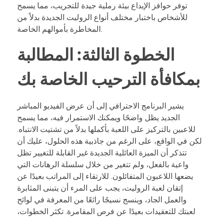
توفر حوافز الإيداع بيئة رملية جيدة للتجريب، مما يسمح
للأشخاص باختبار مختلف أنواع الروليت الجديدة بدلاً من
المخاطرة بأموالهم الخاصة.
الخطوة الثالثة: المطالبة
بمكافأة الترحيب الخاصة بك
يشير البرنامج الاحترافي إلى أن عرض الفيديو المباشر
الجديد يظل واضحًا ويمكنك الاستمرار فيه، مما يسمح
للاعبين بالتركيز على اللعبة بأكملها بدلاً من تشتيت الانتباه.
لكن في الواقع، على الرغم من جاذبية هذه الحلول، عليك أن
تتذكر أن الميزة العائلية الجديدة غير القابلة للتغيير تظل
واعية بالفعل، ولم تتغير من خلال سلسلة الرهانات التي
يضعها اللاعبون المتفائلون. للارتقاء إلى المراتب بعيدًا عن
إتقان لعبة الروليت، يجب على المرء أن يتبنى المثابرة
والعمل الجاد، وينسج نسيجًا رائعًا من المعرفة في لوائح
لعبتك للتعقيدات بعيدًا عن فرص المقامرة. تكثر الخطوات،