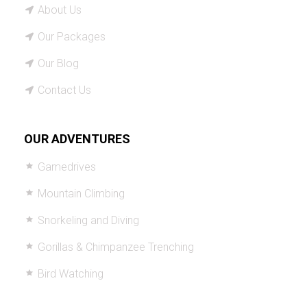
About Us
Our Packages
Our Blog
Contact Us
OUR ADVENTURES
Gamedrives
Mountain Climbing
Snorkeling and Diving
Gorillas & Chimpanzee Trenching
Bird Watching