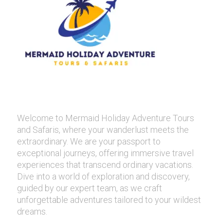
Welcome to Mermaid Holiday Adventure Tours
and Safaris, where your wanderlust meets the
extraordinary. We are your passport to
exceptional journeys, offering immersive travel
experiences that transcend ordinary vacations.
Dive into a world of exploration and discovery,
guided by our expert team, as we craft
unforgettable adventures tailored to your wildest
dreams.