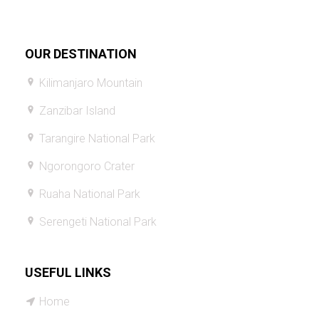
OUR DESTINATION
Kilimanjaro Mountain
Zanzibar Island
Tarangire National Park
Ngorongoro Crater
Ruaha National Park
Serengeti National Park
USEFUL LINKS
Home