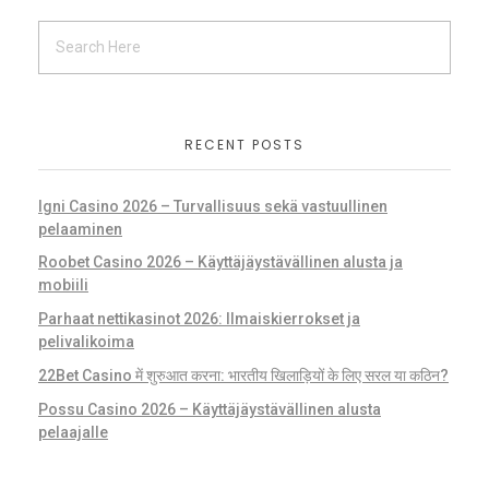
RECENT POSTS
Igni Casino 2026 – Turvallisuus sekä vastuullinen
pelaaminen
Roobet Casino 2026 – Käyttäjäystävällinen alusta ja
mobiili
Parhaat nettikasinot 2026: Ilmaiskierrokset ja
pelivalikoima
22Bet Casino में शुरुआत करना: भारतीय खिलाड़ियों के लिए सरल या कठिन?
Possu Casino 2026 – Käyttäjäystävällinen alusta
pelaajalle