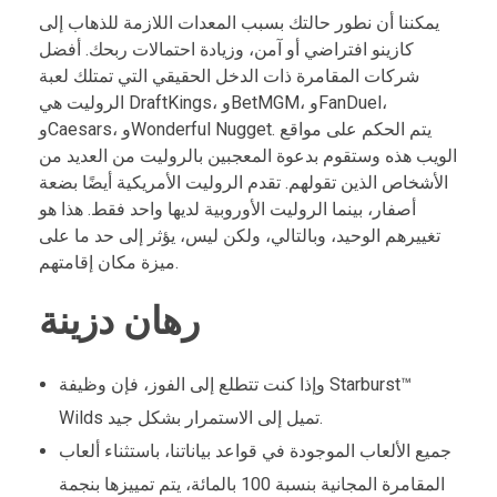
يمكننا أن نطور حالتك بسبب المعدات اللازمة للذهاب إلى
كازينو افتراضي أو آمن، وزيادة احتمالات ربحك. أفضل
شركات المقامرة ذات الدخل الحقيقي التي تمتلك لعبة
الروليت هي DraftKings، وBetMGM، وFanDuel،
وCaesars، وWonderful Nugget. يتم الحكم على مواقع
الويب هذه وستقوم بدعوة المعجبين بالروليت من العديد من
الأشخاص الذين تقولهم. تقدم الروليت الأمريكية أيضًا بضعة
أصفار، بينما الروليت الأوروبية لديها واحد فقط.
هذا هو
تغييرهم الوحيد، وبالتالي، ولكن ليس، يؤثر إلى حد ما على
ميزة مكان إقامتهم.
رهان دزينة
وإذا كنت تتطلع إلى الفوز، فإن وظيفة Starburst™
Wilds تميل إلى الاستمرار بشكل جيد.
جميع الألعاب الموجودة في قواعد بياناتنا، باستثناء ألعاب
المقامرة المجانية بنسبة 100 بالمائة، يتم تمييزها بنجمة