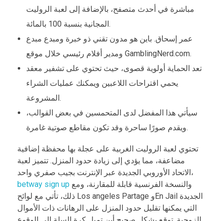
مباشرة في أحدث متصفح، بالإضافة إلى لعبة الروليت
المجانية بنسبة 100 بالمائة.
عمر إسحاق. باين هو مدون تقني ذو خبرة ومبدع مبدع
ومدير أفلام رئيسي خلال موقع GamblingNerd.com.
تعد الحماية أولوية قصوى، حيث تحتوي على تشفير معقد
يحمي اقتراحات اللاعبين ويمكنك عمليات الشراء
المشروعة.
سيأتي هذا المفضل لدى المتحمسين في بعض القوالب،
ويقدم صورًا ساحرة وقد تكون مقاطع صوتية غامرة.
تحتوي لعبة الروليت الغربية على عجلة بها محفظة إضافية
مضاعفة، مما يؤدي إلى زيادة حدود المنزل. تتميز لعبة
الاتحاد الأوروبي الجديدة عبر الإنترنت بجيب صفري واحد،
والنسخة الفرنسية قابلة للمقارنة، ومع
betway sign up
ذلك، تأتي مع لوائح Los angeles Partage وEn Jail الجديدة
التي يمكنها تقليل حدود المنزل على الرهانات ذات الأموال
الزوجية. توقع بشكل صحيح أين تميل كرة السلة إلى الوقوع