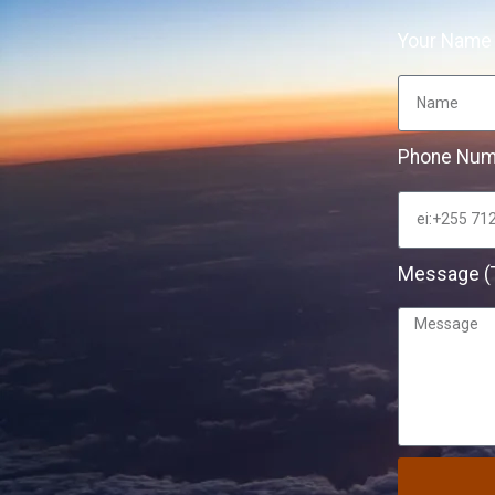
Your Nam
Phone Num
Message (Te