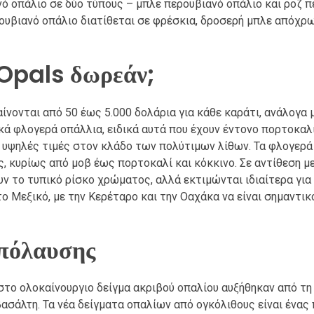
ό οπάλιο σε δύο τύπους – μπλε περουβιανό οπάλιο και ροζ 
υβιανό οπάλιο διατίθεται σε φρέσκια, δροσερή μπλε απόχρω
 Opals δωρεάν;
νονται από 50 έως 5.000 δολάρια για κάθε καράτι, ανάλογα 
ικά φλογερά οπάλλια, ειδικά αυτά που έχουν έντονο πορτοκαλ
 υψηλές τιμές στον κλάδο των πολύτιμων λίθων. Τα φλογερά
 κυρίως από μοβ έως πορτοκαλί και κόκκινο. Σε αντίθεση μ
ν το τυπικό ρίσκο χρώματος, αλλά εκτιμώνται ιδιαίτερα για
 Μεξικό, με την Κερέταρο και την Οαχάκα να είναι σημαντικ
απόλαυσης
στο ολοκαίνουργιο δείγμα ακριβού οπαλίου αυξήθηκαν από τη
σάλτη. Τα νέα δείγματα οπαλίων από ογκόλιθους είναι ένας