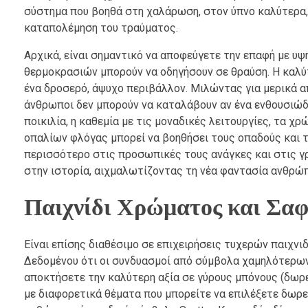
σύστημα που βοηθά στη χαλάρωση, στον ύπνο καλύτερα, β
καταπολέμηση του τραύματος.
Αρχικά, είναι σημαντικό να αποφεύγετε την επαφή με υ
θερμοκρασιών μπορούν να οδηγήσουν σε θραύση. Η καλύτ
ένα δροσερό, άψυχο περιβάλλον. Μιλώντας για μερικά απ
άνθρωποι δεν μπορούν να καταλάβουν αν ένα ενθουσιώδε
ποικιλία, η καθεμία με τις μοναδικές λειτουργίες, τα 
οπαλίων φλόγας μπορεί να βοηθήσει τους οπαδούς και 
περισσότερο στις προσωπικές τους ανάγκες και στις γ
στην ιστορία, αιχμαλωτίζοντας τη νέα φαντασία ανθρώπ
Παιχνίδι Χρώματος και Σαφ
Είναι επίσης διαθέσιμο σε επιχειρήσεις τυχερών παιχνι
Δεδομένου ότι οι συνδυασμοί από σύμβολα χαμηλότερων
αποκτήσετε την καλύτερη αξία σε γύρους μπόνους (δωρ
με διαφορετικά θέματα που μπορείτε να επιλέξετε δωρε