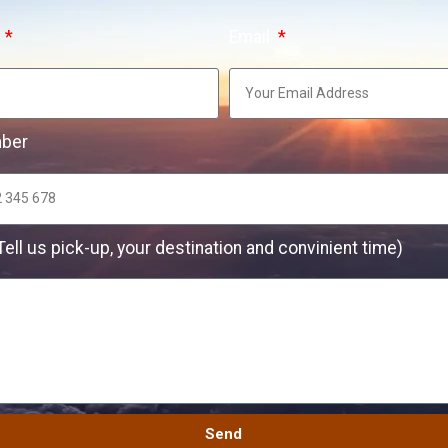
e
Email
ber
ll us pick-up, your destination and convinient time)
Send