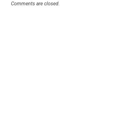
Comments are closed.