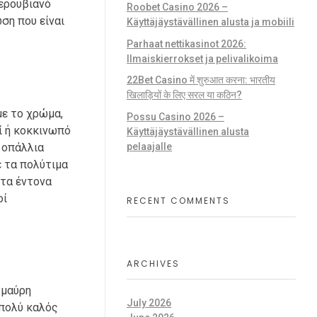
περουβιανό
Roobet Casino 2026 –
ση που είναι
Käyttäjäystävällinen alusta ja mobiili
Parhaat nettikasinot 2026:
Ilmaiskierrokset ja pelivalikoima
22Bet Casino में शुरुआत करना: भारतीय
खिलाड़ियों के लिए सरल या कठिन?
με το χρώμα,
Possu Casino 2026 –
ί ή κοκκινωπό
Käyttäjäystävällinen alusta
 οπάλλια
pelaajalle
ε τα πολύτιμα
 τα έντονα
οί
RECENT COMMENTS
ARCHIVES
 μαύρη
July 2026
 πολύ καλός