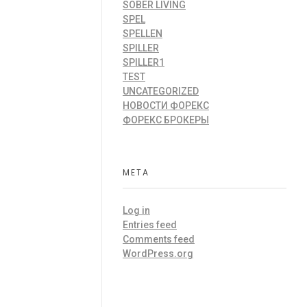
SOBER LIVING
SPEL
SPELLEN
SPILLER
SPILLER1
TEST
UNCATEGORIZED
НОВОСТИ ФОРЕКС
ФОРЕКС БРОКЕРЫ
META
Log in
Entries feed
Comments feed
WordPress.org