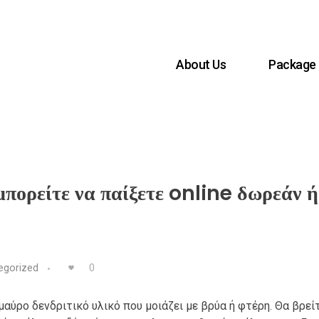
About Us
Package
ορείτε να παίξετε online δωρεάν ή
egorized
0
αύρο δενδριτικό υλικό που μοιάζει με βρύα ή φτέρη. Θα βρεί